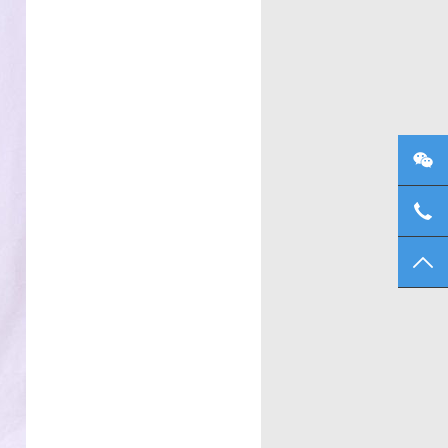
微信
137
TO