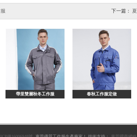
作服
下一篇：
夏
帶里雙層秋冬工作服
春秋工作服定做
ICP備16006948號
東莞優質工作服生產廠家！ 技術支持：
東莞國商網絡