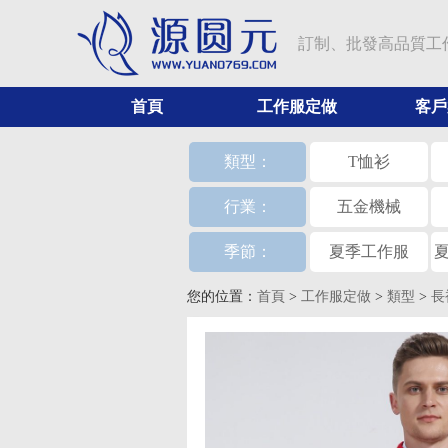
訂制、批發高品質工
首頁
工作服定做
客戶
類型：
T恤衫
行業：
五金機械
季節：
夏季工作服
您的位置：
首頁
>
工作服定做
>
類型
>
長