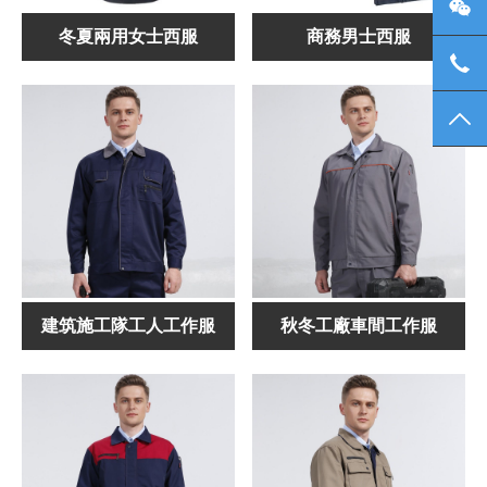
微信
冬夏兩用女士西服
商務男士西服
137
TO
建筑施工隊工人工作服
秋冬工廠車間工作服