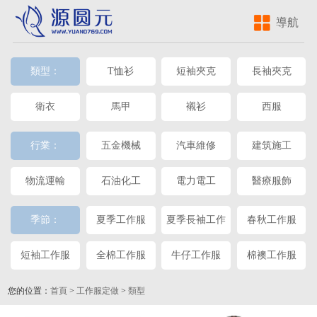
導航
類型：
T恤衫
短袖夾克
長袖夾克
衛衣
馬甲
襯衫
西服
行業：
五金機械
汽車維修
建筑施工
物流運輸
石油化工
電力電工
醫療服飾
季節：
夏季工作服
夏季長袖工作
春秋工作服
服
短袖工作服
全棉工作服
牛仔工作服
棉襖工作服
您的位置：
首頁
>
工作服定做
>
類型